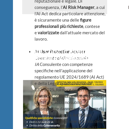
reputazionale e legale. Di
conseguenza, l'
AI Risk Manager
, a cui
PIATTAFORMA
l'AI Act dedica particolare attenzione,
è sicuramente una delle
figure
professionali più richieste
, contese
e
valorizzate
dall'attuale mercato del
lavoro.
Novità
. Corsi in
Intelligenza
AI User Protection Advisor
Artificiale
e
Cybersecurity
Consulente di diritti e tutele
IA
Consulente con competenze
specifiche nell'applicazione del
regolamento UE 2024/1689 (AI Act)
e della Legge quadro nazionale
132/2025, fornisce pareri e
promuove reclami nell'interesse degli
utenti che abbiano subito
conseguenze dannose nell'utilizzo di
sistemi Intelligenza Artificiale.
Esperto nella gestione di tutela della
salute, della sicurezza e dei diritti