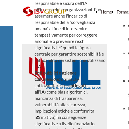
responsabile e sicura dell'IA
all'interno delle organizzazioni. Può
Home
Forma
assumere anche l'incarico di
responsabile della “sorveglianza
umana” al fine di intervenire
tempestivamente per correggere
anomalie o prevenire rischi
significativi. E' quindi la figura
centrale per garantire sostenibilità e
l'affidabilità dei sistemi che utilizzano
l'IA
.
Enti pubblici e aziende
comprendono
ormai che
sottovalutare i
rischi legati
all'IA
(come bias algoritmici,
mancanza di trasparenza,
vulnerabilità alla sicurezza,
implicazioni etiche e conformità
ACCEDI ALLA
normativa) ha conseguenze
significative a livello finanziario,